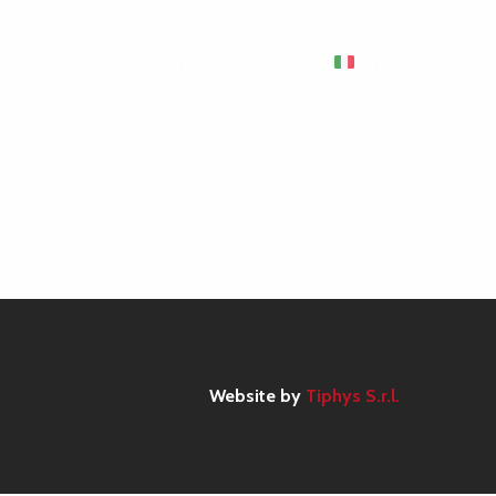
EF AT HOME
EVENTI
INFO
ITA
Website by
Tiphys S.r.l.