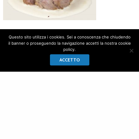
Questo sito utilizza i cookies. Sei a conoscenza che chiudendo
il banner o proseguendo la navigazione accetti la nostra cookie
policy.
ACCETTO
LA CASA DI FRANCESCA
di Rocchini Francesca
CONTATTI
Tel:
+39 075 953396